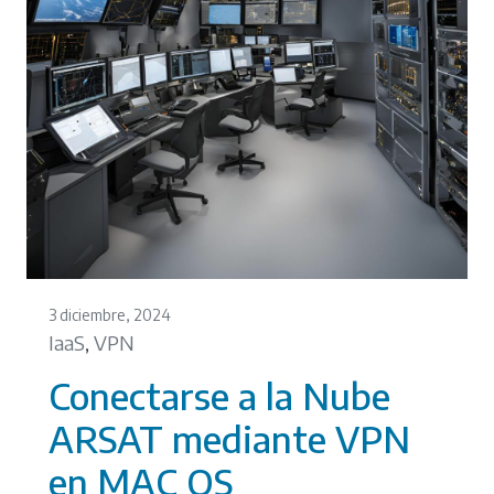
3 diciembre, 2024
IaaS
VPN
,
Conectarse a la Nube
ARSAT mediante VPN
en MAC OS